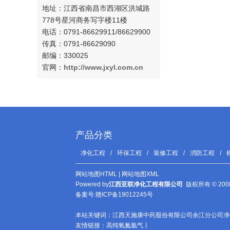
地址：
江西省南昌市西湖区洪城路
778号星河商务写字楼11楼
电话：0791-
86629911/86629900
传真：0791-86629090
邮编：330025
官网：
http://www.
jxyl.com.cn
产品分类
净化工程
/
环保工程
/
装修工程
/
消防工程
/
网站地图HTML
|
网站地图XML
Powered by
江西亚联净化工程有限公司
版权所有 © 2008-
备案号:
赣ICP备19012245号
本站关键词：
江西天施康中药股份有限公司余江分公司净
友情链接：
高纯氧氮氩气
丨