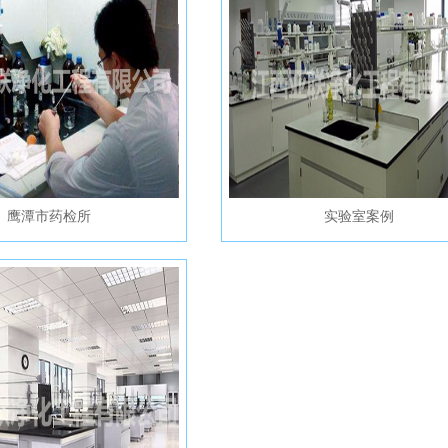
鹰潭市药检所
实验室案例