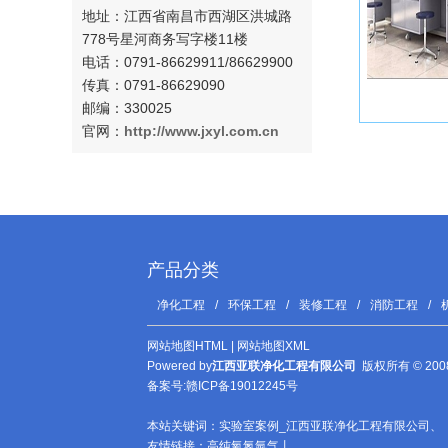
地址：
江西省南昌市西湖区洪城路
778号星河商务写字楼11楼
电话：0791-
86629911/86629900
传真：0791-86629090
邮编：330025
官网：
http://www.
jxyl.com.cn
产品分类
净化工程
/
环保工程
/
装修工程
/
消防工程
/
网站地图HTML
|
网站地图XML
Powered by
江西亚联净化工程有限公司
版权所有 © 2008-
备案号:
赣ICP备19012245号
本站关键词：
实验室案例_江西亚联净化工程有限公司
、
友情链接：
高纯氧氮氩气
丨