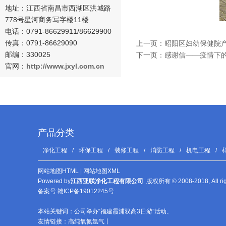
地址：
江西省南昌市西湖区洪城路
778号星河商务写字楼11楼
电话：0791-
86629911/86629900
传真：0791-86629090
上一页：
昭阳区妇幼保健院
邮编：330025
下一页：
感谢信——疫情下的
官网：
http://www.
jxyl.com.cn
产品分类
净化工程
/
环保工程
/
装修工程
/
消防工程
/
机电工程
/
网站地图HTML
|
网站地图XML
Powered by
江西亚联净化工程有限公司
版权所有 © 2008-2018, All 
备案号:
赣ICP备19012245号
本站关键词：
公司举办“福建霞浦双高3日游”活动
、
友情链接：
高纯氧氮氩气
丨